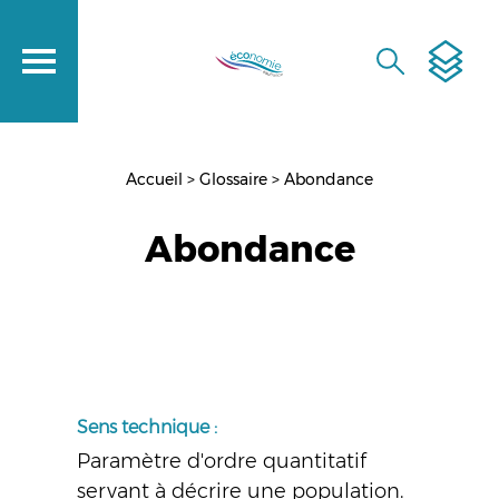
Aller
au
contenu
RECHERCH
principal
Accueil
Glossaire
Abondance
Fil
d'Ariane
Abondance
Sens technique :
Paramètre d'ordre quantitatif
servant à décrire une
population
.