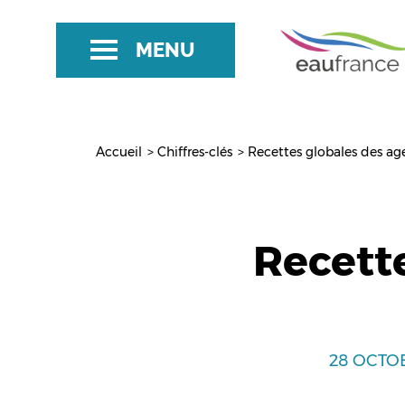
Aller
au
MENU
contenu
principal
Accueil
Chiffres-clés
Recettes globales des ag
Fil
d'Ariane
Recett
28 OCTO