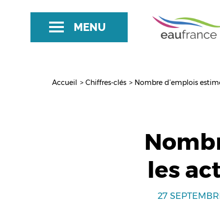
Aller
au
MENU
contenu
principal
Accueil
Chiffres-clés
Nombre d’emplois estim
Fil
d'Ariane
Nombr
les ac
27 SEPTEMBR