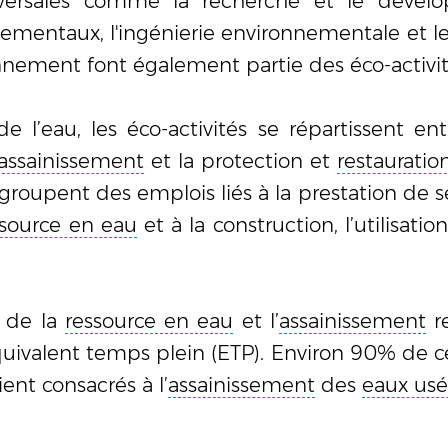
nsversales comme la recherche et le déve
mentaux, l'ingénierie environnementale et le
nnement font également partie des éco-activit
 l’eau, les éco-activités se répartissent ent
assainissement
et la protection et
restauratio
groupent des emplois liés à la prestation de ser
ssource en eau
et à la construction, l’utilisati
n de la
ressource en eau
et l’
assainissement
re
ivalent temps plein (ETP). Environ 90% de ce
ent consacrés à l’
assainissement
des
eaux usé