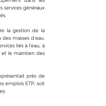
loppement dans les
s services généraux
és.
re la gestion de la
n
des masses d’eau.
vices liés à l’eau, à
on et le maintien des
présentait près de
s emplois ETP, soit
es
.