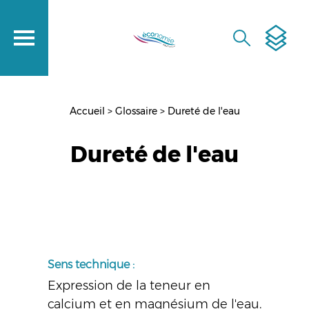
Aller
au
contenu
RECHERCH
principal
Accueil
Glossaire
Dureté de l'eau
Fil
d'Ariane
Dureté de l'eau
Sens technique :
Expression de la teneur en
calcium et en magnésium de l'eau.