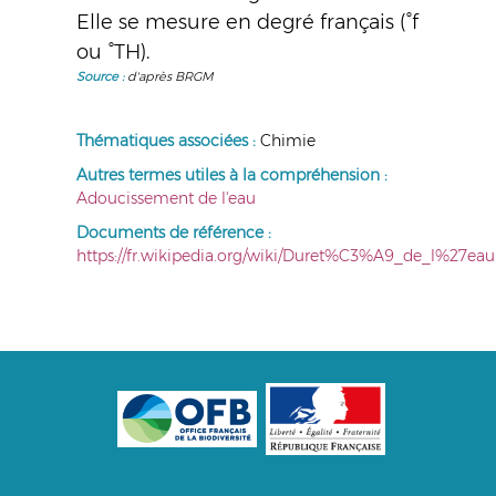
Elle se mesure en degré français (°f
ou °TH).
Source :
d'après BRGM
Thématiques associées :
Chimie
Autres termes utiles à la compréhension :
Adoucissement de l'eau
Documents de référence :
https://fr.wikipedia.org/wiki/Duret%C3%A9_de_l%27eau